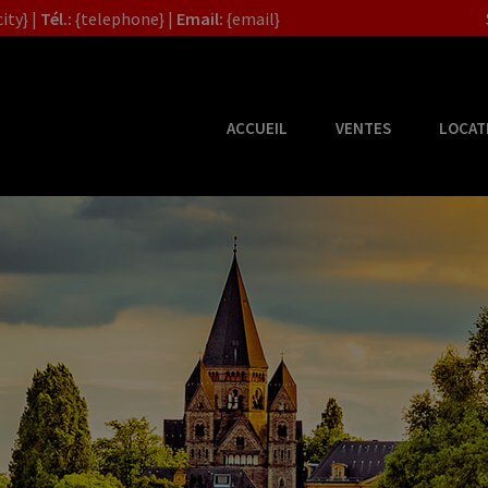
ity} |
Tél.:
{telephone} |
Email:
{email}
ACCUEIL
VENTES
LOCAT