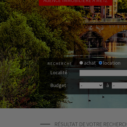
AGENCE IMMOBILIÈRE À METZ
achat
location
RECHERCHE
Localité
Budget
à
RÉSULTAT DE VOTRE RECHERC