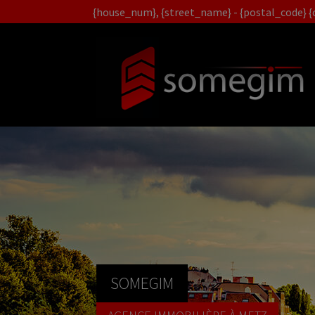
{house_num}, {street_name} - {postal_code} {c
SOMEGIM