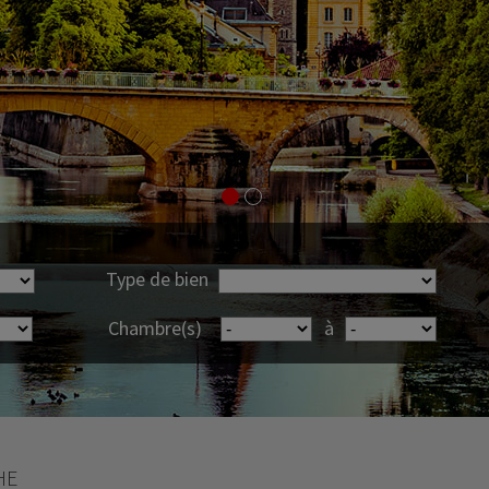
Type de bien
Chambre(s)
à
HE