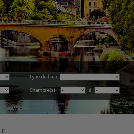
Type de bien
Chambre(s)
à
HE