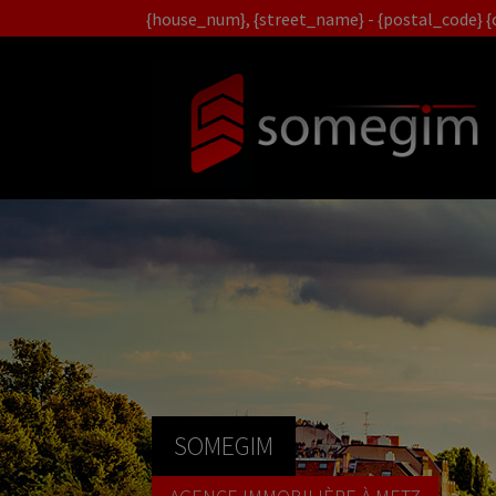
{house_num}, {street_name} - {postal_code} {c
SOMEGIM