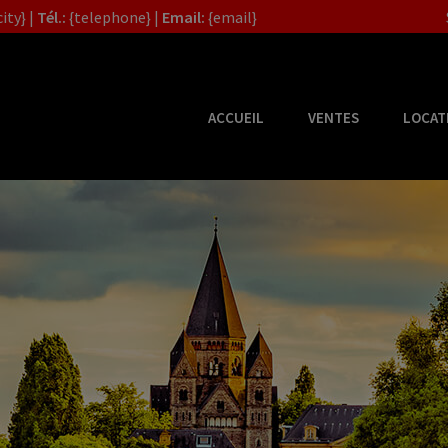
ity} |
Tél.:
{telephone} |
Email:
{email}
ACCUEIL
VENTES
LOCAT