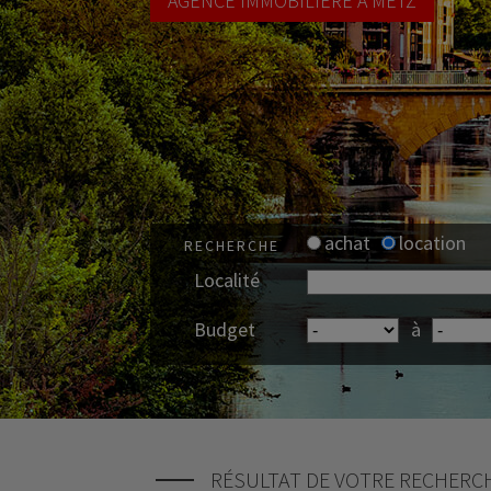
AGENCE IMMOBILIÈRE À METZ
achat
location
RECHERCHE
Localité
Budget
à
RÉSULTAT DE VOTRE RECHERC